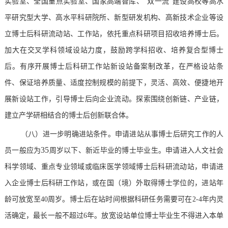
“
实验室、全国重点实验室、国家高端智库、
双一流
”
建设高校等高水
平研究型大学、高水平科研院所、新型研发机构、高新技术企业等设
立博士后科研流动站、工作站，依托重点科研项目招收培养博士后。
加大在交叉学科领域设站力度，鼓励跨学科招收、培养复合型博士
后。有序开展博士后科研工作站新设站备案制改革，在严格设站条
件、保证培养质量、适度控制规模的前提下，灵活、高效、便捷地开
展新设站工作，引导博士后向企业流动。探索围绕创新链、产业链，
建立产学研相结合的博士后创新联合体。
（八）进一步明确进站条件。申请进站从事博士后研究工作的人
35
员一般应为
周岁以下、新近毕业的博士毕业生。申请进入人文社会
科学领域、重点专业领域或临床医学领域博士后科研流动站，申请进
入企业博士后科研工作站，或在国（境）外取得博士学位的，进站年
龄可放宽至
40
周岁。博士后在站时间根据科研任务需要可在
2-4
年内灵
活确定，最长一般不超过
6
年。放宽设站单位博士毕业生不得进入本单