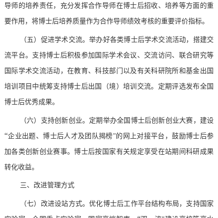
导师的培养责任，充分发挥合作导师在博士后招收、培养等方面的重
要作用，将博士后培养质量作为合作导师绩效考核的重要评价指标。
（五）促进学术交流。举办好各类博士后学术交流活动，搭建交
流平台。支持博士后积极参加国际学术会议、交流访问、联合研究等
国际学术交流活动，在教育、科技部门以及有关科研院所和基金出国
培训项目中统筹支持博士后出国（境）培训交流。定期评选发布全国
博士后优秀成果。
（六）支持创新创业。定期举办全国博士后创新创业大赛，建设
“
企业出题、博士后人才及团队揭榜
”
的网上对接平台，鼓励博士后参
加各类创新创业赛事。博士后按国家有关规定享受在站期间科研成果
转化收益。
三、改进管理方式
（七）改进设站方式。优化博士后工作平台结构布局，支持国家