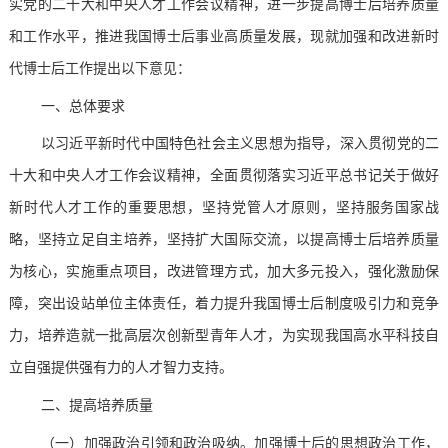
实党的二十大和中央人才工作会议精神，进一步提高博士后培养质量
和工作水平，推进我国博士后事业高质量发展，现就加强和改进新时
代博士后工作提出以下意见：
一、总体要求
以习近平新时代中国特色社会主义思想为指导，深入贯彻党的二
十大和中央人才工作会议精神，全面贯彻落实习近平总书记关于做好
新时代人才工作的重要思想，坚持党管人才原则，坚持服务国家战
略，坚持立足自主培养，坚持扩大国际交流，以提高博士后培养质量
为核心，实施重点项目，改进管理方式，加大多元投入，强化激励保
障，突出设站单位主体责任，着力提升我国博士后制度吸引力和竞争
力，培养造就一批高层次创新型青年人才，为实现我国高水平科技自
立自强提供强有力的人才智力支持。
二、提高培养质量
（一）加强政治引领和政治吸纳。加强博士后的思想政治工作，