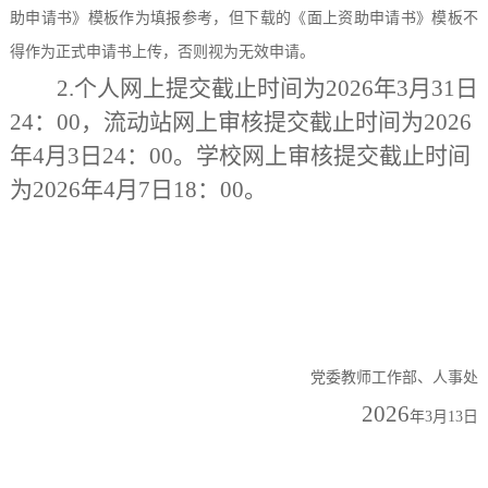
助申请书》模板作为填报参考，但下载的《面上资助申请书》模板不
得作为正式申请书上传，否则视为无效申请。
2.
个人网上提交截止时间为
2026
年
3
月
31
日
24：00
，流动站网上审核提交截止时间为
2026
年
4
月
3
日
24：00
。学校网上审核提交截止时间
为
2026
年
4
月
7
日
18：00
。
党委教师工作部、人事处
2026
年
3
月
13
日