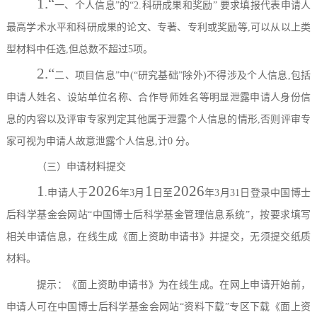
1.“
一、个人信息
”
的
“2.
科研成果和奖励
”
要求填报代表申请人
最高学术水平和科研成果的论文、专著、专利或奖励等
,
可以从以上类
型材料中任选
,
但总数不超过
5
项。
2.“
二、项目信息
”
中
(“
研究基础
”
除外
)
不得涉及个人信息
,
包括
申请人姓名、设站单位名称、合作导师姓名等明显泄露申请人身份信
息的内容以及评审专家判定其他属于泄露个人信息的情形
,
否则评审专
家可视为申请人故意泄露个人信息
,
计
0
分。
（三）申请材料提交
1
2026
1
2026
.
申请人
于
年
3
月
日
至
年
3
月
31
日登录中国博士
后科学基金会网站
“中国博士后科学基金管理信息系统”
，按要求填写
相关申请信息，在线生成《面上资助申请书》并提交，无须提交纸质
材料。
提示：《面上资助申请书》为在线生成。在网上申请开始前，
申请人可在中国博士后科学基金会网站
“
资料下载
”
专区下载《面上资