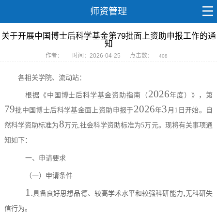
师资管理
关于开展中国博士后科学基金第79批面上资助申报工作的通
知
作者：
时间：2026-04-25
点击数：
408
各
相关
学院、流动站：
202
6
根据
《中国博士后科学基金资助指南（
年度）》
，
第
7
9
202
6
3
批中国博士后科学基金面上资助申报于
年
月
1
日开始。
自
8
然科学资助标准为
万元
,
社会科学资助标准为
5
万元。现将有关事项通
知如下：
一、申请要求
（
一
）申请条件
1.
,
具备良好思想品德、较高学术水平和较强科研能力
无科研失
信行为。