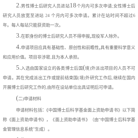
2.
18
男性博士后研究人员进站
个月内可多次申请
;
女性博士后
研究人员放宽至进站
24
个月内可多次申请。累计在站时间不超过
6
年。每人每站只能获资助一次。
3.
,
在职身份的博士后研究人员不得申报
现役军人除外。
4.
,
申请项目应具有基础性、原创性和前瞻性
具有重要科学意义
和应用价值。项目非涉密
,
且为本人承担。
5.
(
入选由国家设立的各类博士后国
境
)
外派出项目的人员不可
申请。其在完成派出工作或提前结束国
(
境
)
外研究工作后
,
继续在国内
开展博士后研究工作的
,
由所在设站单位出具证明后可申请。
(
二
)
申请材料
:
申请材料包括
《中国博士后科学基金面上资助申请书》以下简
称《面上资助申请书》，《面上资助申请书》（由
“
中国博士后科学基
金管理信息系统
”
生成）。