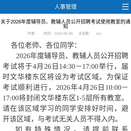
人事管理
关于2026年度辅导员、教辅人员公开招聘考试使用教室的通
知
作者：
时间：2026-05-06
点击数：
368
各位老师、各位同学：
202
6
年度
辅导员、
教辅人员
公开招聘
考试
将
于
4
月
26
日
14
:
3
0－17:00举行，届
时
文华楼
东区
将设为考试区域。
为
保证
考试顺利进行，
202
6
年
4
月
26
日
10
:00－
17:00将封闭文华楼东区
1-5层所有教室
。
请在该区域学习的同学安排好时间，避
开该区域，与考试无关人员不得入内。
如有特殊情况，请提前联系