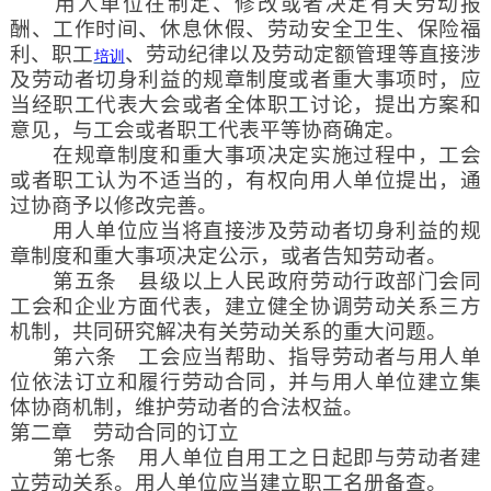
用人单位在制定、修改或者决定有关劳动报
酬、工作时间、休息休假、劳动安全卫生、保险福
利、职工
、劳动纪律以及劳动定额管理等直接涉
培训
及劳动者切身利益的规章制度或者重大事项时，应
当经职工代表大会或者全体职工讨论，提出方案和
意见，与工会或者职工代表平等协商确定。
在规章制度和重大事项决定实施过程中，工会
或者职工认为不适当的，有权向用人单位提出，通
过协商予以修改完善。
用人单位应当将直接涉及劳动者切身利益的规
章制度和重大事项决定公示，或者告知劳动者。
第五条 县级以上人民政府劳动行政部门会同
工会和企业方面代表，建立健全协调劳动关系三方
机制，共同研究解决有关劳动关系的重大问题。
第六条 工会应当帮助、指导劳动者与用人单
位依法订立和履行劳动合同，并与用人单位建立集
体协商机制，维护劳动者的合法权益。
第二章 劳动合同的订立
第七条 用人单位自用工之日起即与劳动者建
立劳动关系。用人单位应当建立职工名册备查。